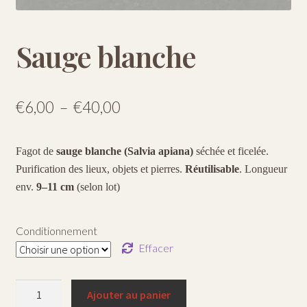
Sauge blanche
Plage
€
6,00
–
€
40,00
de
Fagot de
sauge blanche (Salvia apiana)
séchée et ficelée.
prix :
Purification des lieux, objets et pierres.
Réutilisable
. Longueur
€6,00
env.
9–11 cm
(selon lot)
à
€40,00
Conditionnement
Effacer
quantité
Ajouter au panier
de