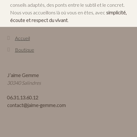
conseils adaptés, des ponts entre le subtil et le concret.
Nous vous accueillons là où vous en êtes, avec
simplicité,
écoute et respect du vivant
.
Accueil
Boutique
J’aime Gemme
30340 Salindres
06.31.13.60.12
contact@jaime-gemme.com