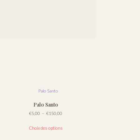
Palo Santo
Plage
€
5,00
–
€
150,00
de
Ce
prix :
Choix des options
produit
€5,00
a