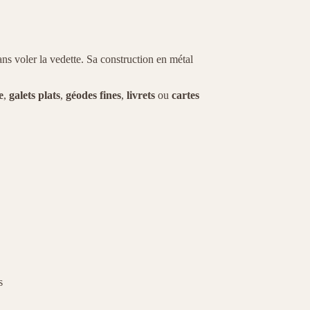
ns voler la vedette. Sa construction en métal
e
,
galets plats
,
géodes fines
,
livrets
ou
cartes
s