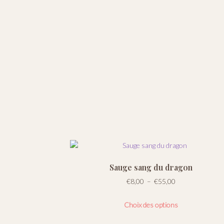
Sauge sang du dragon
Plage
€
8,00
–
€
55,00
de
Ce
prix :
Choix des options
produit
€8,00
a