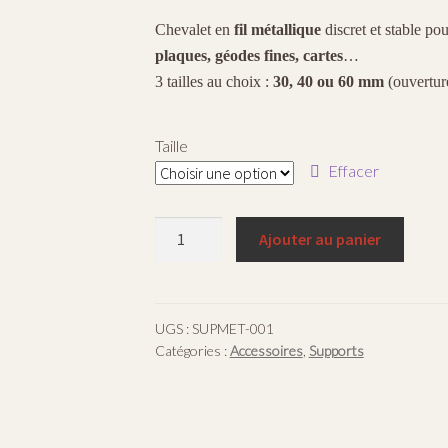
de
Chevalet en
fil métallique
discret et stable po
prix :
plaques, géodes fines, cartes
…
€3,00
3 tailles au choix :
30, 40 ou 60 mm
(ouverture
à
€5,00
Taille
Effacer
quantité
Ajouter au panier
de
Support
chevalet
en
UGS :
SUPMET-001
Catégories :
Accessoires
,
Supports
métal