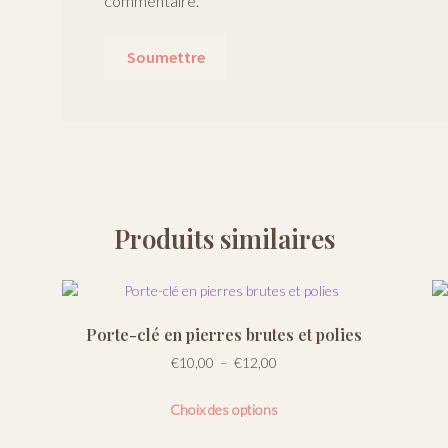
commentaire.
Produits similaires
Porte-clé en pierres brutes et polies
Plage
€
10,00
–
€
12,00
de
Ce
prix :
Choix des options
produit
€10,00
a