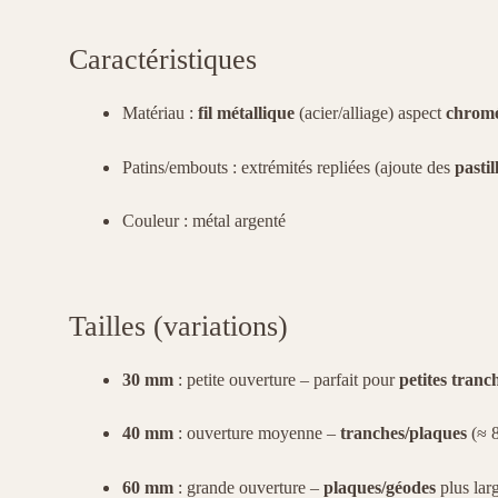
Caractéristiques
Matériau :
fil métallique
(acier/alliage) aspect
chrom
Patins/embouts : extrémités repliées (ajoute des
pastil
Couleur : métal argenté
Tailles (variations)
30 mm
: petite ouverture – parfait pour
petites tranc
40 mm
: ouverture moyenne –
tranches/plaques
(≈ 
60 mm
: grande ouverture –
plaques/géodes
plus lar