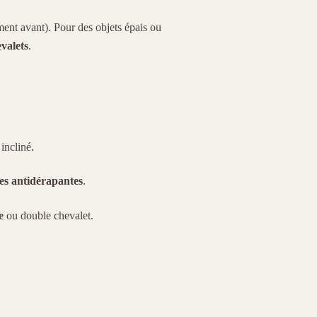
ent avant). Pour des objets épais ou
valets
.
incliné.
les antidérapantes
.
e
ou double chevalet.