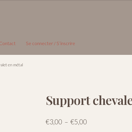
Contact
Se connecter / S’inscrire
alet en métal
Support chevale
Plage
€
3,00
–
€
5,00