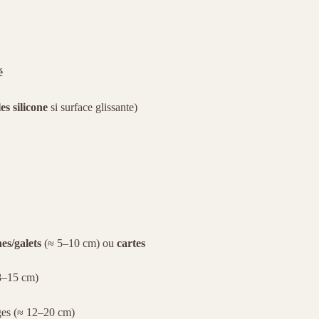
é
les silicone
si surface glissante)
hes/galets
(≈ 5–10 cm) ou
cartes
8–15 cm)
ges (≈ 12–20 cm)