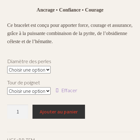
de
Ancrage • Confiance • Courage
prix :
€18,00
Ce bracelet est conçu pour apporter force, courage et assurance,
à
grâce à la puissante combinaison de la pyrite, de l’obsidienne
céleste et de l’hématite.
€22,00
Diamètre des perles
Tour de poignet
Effacer
quantité
Ajouter au panier
de
Bracelet
Témérité
UGS :
BR-TEM