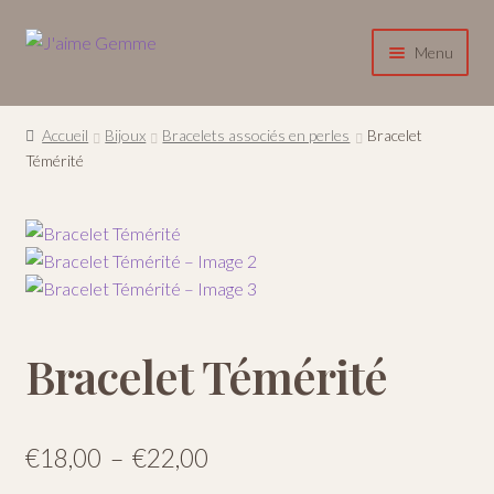
Aller
Aller
Menu
à
au
la
contenu
Accueil
navigation
Accueil
Bijoux
Bracelets associés en perles
Bracelet
Ouvrir
Témérité
Boutique
le
menu
A propos
enfant
Contact
Se connecter / S’inscrire
Bracelet Témérité
Plage
€
18,00
–
€
22,00