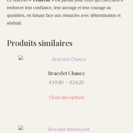
renforcer leur confiance, leur ancrage et leur courage au
quotidien, en faisant face aux obstacles avec détermination et
sérénité.
Produits similaires
Bracelet Chance
Plage
€
19,80
–
€
24,20
de
Ce
prix :
Choix des options
produit
€19,80
a
à
plusieurs
€24,20
variations.
Les