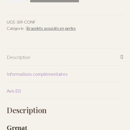
Bracelet
Confiance
en
UGS :
BR-CONF
Catégorie :
Bracelets associés en perles
soi
Description
Informations complémentaires
Avis (0)
Description
Grenat