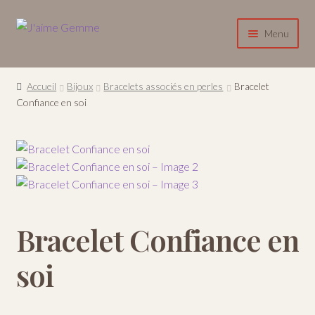
Aller
Aller
Menu
à
au
la
contenu
Accueil
navigation
Accueil
Bijoux
Bracelets associés en perles
Bracelet
Ouvrir
Confiance en soi
Boutique
le
menu
A propos
enfant
Contact
Se connecter / S’inscrire
Bracelet Confiance en
soi