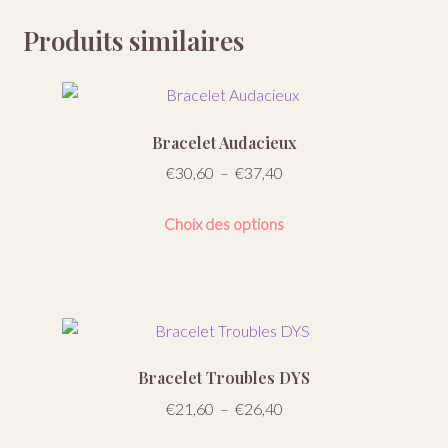
Produits similaires
Bracelet Audacieux
Plage
€
30,60
–
€
37,40
de
Ce
prix :
Choix des options
produit
€30,60
a
à
plusieurs
€37,40
variations.
Les
options
Bracelet Troubles DYS
peuvent
Plage
€
21,60
–
€
26,40
être
de
choisies