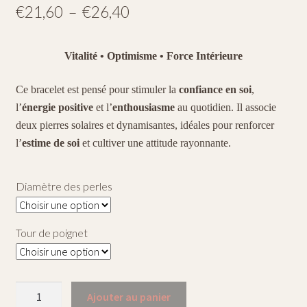
Plage
€
21,60
–
€
26,40
de
Vitalité • Optimisme • Force Intérieure
prix :
€21,60
Ce bracelet est pensé pour stimuler la
confiance en soi
,
à
l’
énergie positive
et l’
enthousiasme
au quotidien. Il associe
deux pierres solaires et dynamisantes, idéales pour renforcer
€26,40
l’
estime de soi
et cultiver une attitude rayonnante.
Diamètre des perles
Tour de poignet
quantité
Ajouter au panier
de