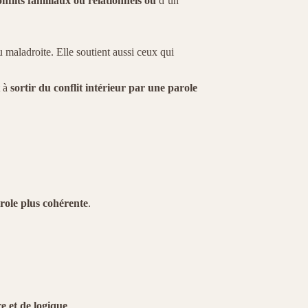
onflits familiaux ou relationnels
ou
d’un
 maladroite. Elle soutient aussi ceux qui
t à
sortir du conflit intérieur par une parole
role plus cohérente
.
e et de logique
.