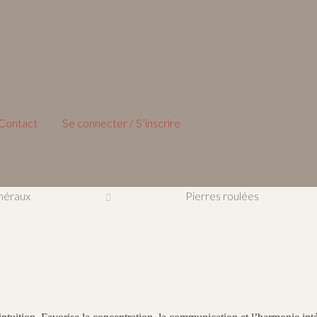
Contact
Se connecter / S’inscrire
néraux
Pierres roulées