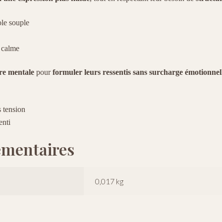
ole souple
n calme
ure mentale
pour
formuler leurs ressentis sans surcharge émotionnel
s tension
enti
émentaires
0,017 kg