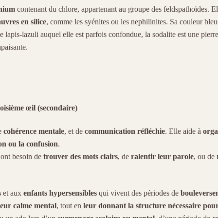
inium
contenant du chlore, appartenant au groupe des feldspathoïdes. Ell
vres en silice
, comme les syénites ou les nephilinites. Sa couleur bleue
lapis-lazuli auquel elle est parfois confondue, la sodalite est une pierre
apaisante.
oisième œil (secondaire)
de
cohérence mentale
, et de
communication réfléchie
. Elle aide à
orga
ion ou la confusion
.
i ont besoin de
trouver des mots clairs
, de
ralentir leur parole
, ou de
s
et aux
enfants hypersensibles
qui vivent des périodes de
bouleversem
leur calme mental
, tout en
leur donnant la structure nécessaire pour