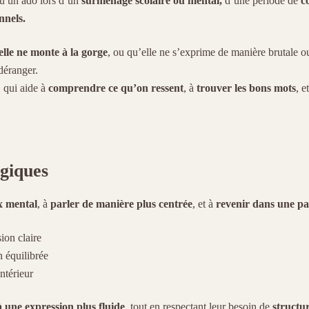
u un ado lors d’un
surmenage scolaire ou mental,
d’une période de
c
nnels.
elle ne monte à la gorge
, ou qu’elle ne s’exprime de manière brutale ou
déranger.
, qui aide à
comprendre ce qu’on ressent
, à
trouver les bons mots
, e
ogiques
ux mental
, à
parler de manière plus centrée
, et à
revenir dans une pa
ion claire
 équilibrée
ntérieur
 une expression plus fluide
, tout en respectant leur besoin de
structur