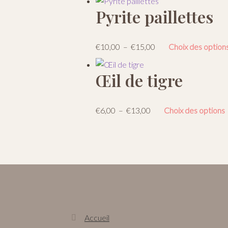
Pyrite paillettes
Plage
€
10,00
–
€
15,00
Choix des option
de
prix :
Œil de tigre
€10,00
à
€15,00
Plage
€
6,00
–
€
13,00
Choix des options
de
prix :
€6,00
à
€13,00
Accueil