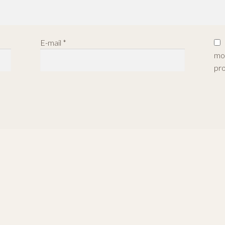
E-mail
*
mon
pr