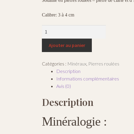
Sodalite en pierres roulées – pierre de clarté et 
Calibre: 3 à 4 cm
quantité
de
Sodalite
Ajouter au panier
Catégories :
Minéraux
,
Pierres roulées
Description
Informations complémentaires
Avis (0)
Description
Minéralogie :