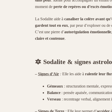
sans peur
. Idéale pour accompagner un enfant o
moment de
perte de repères ou d’excès émotio
La Sodalite aide à
canaliser la colère avant qu’
gardent tout en eux
, par peur d’exploser ou de 
C’est une pierre d’
autorégulation émotionnelle
claire et contenue
.
🔯 Sodalite & signes astrol
–
Signes d’Air
:
Elle les aide à
ralentir leur fl
Gémeaux
: structuration mentale, express
Balance
: pensée apaisée, communication
Verseau
: recentrage verbal, alignement i
–
Signes de Terre
:
Elle leur permet d’
accéder à