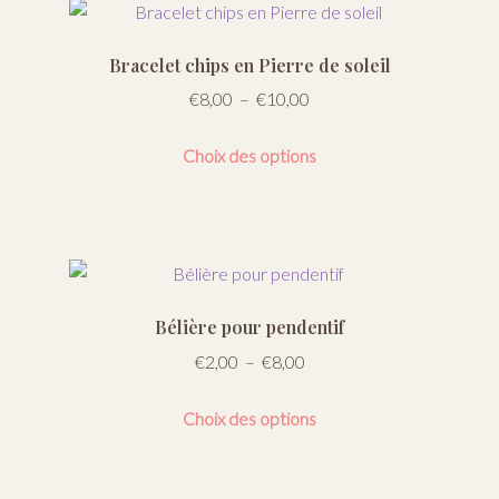
Bracelet chips en Pierre de soleil
Plage
€
8,00
–
€
10,00
de
Ce
prix :
Choix des options
produit
€8,00
a
à
plusieurs
€10,00
variations.
Les
options
Bélière pour pendentif
peuvent
Plage
€
2,00
–
€
8,00
être
de
choisies
Ce
prix :
Choix des options
sur
produit
€2,00
la
a
à
page
plusieurs