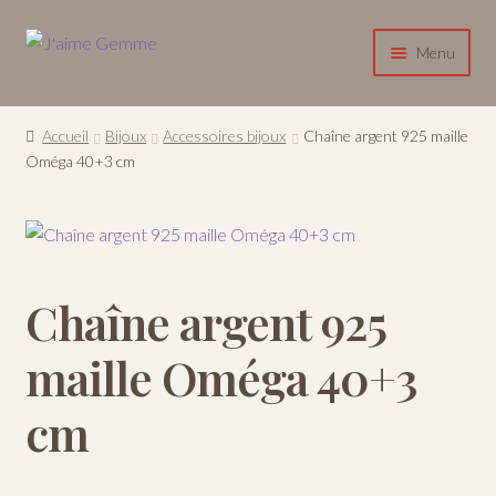
Aller
Aller
Menu
à
au
la
contenu
Accueil
navigation
Accueil
Bijoux
Accessoires bijoux
Chaîne argent 925 maille
Ouvrir
Oméga 40+3 cm
Boutique
le
menu
A propos
enfant
Contact
Chaîne argent 925
Se connecter / S’inscrire
maille Oméga 40+3
cm