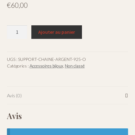
€
60,00
quantité
Ajouter au panier
de
Chaîne
argent
925
UGS :
SUPPORT-CHAINE-ARGENT-925-O
Catégories :
Accessoires bijoux
,
Non classé
maille
Oméga
40+3
cm
Avis (0)
Avis