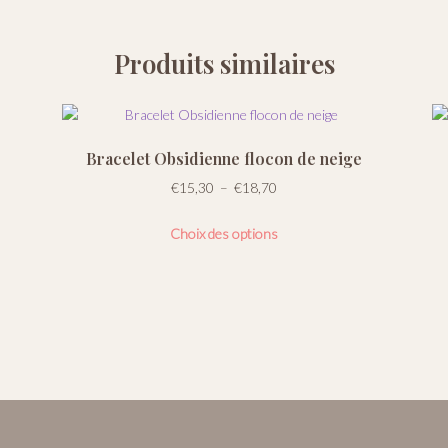
Produits similaires
Bracelet Obsidienne flocon de neige
Plage
€
15,30
–
€
18,70
de
Ce
prix :
Choix des options
produit
€15,30
a
à
plusieurs
€18,70
variations.
Les
options
peuvent
être
choisies
sur