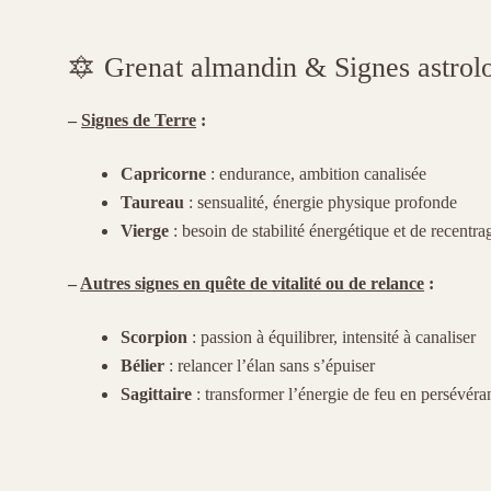
🔯 Grenat almandin & Signes astrol
–
Signes de Terre
:
Capricorne
: endurance, ambition canalisée
Taureau
: sensualité, énergie physique profonde
Vierge
: besoin de stabilité énergétique et de recentra
–
Autres signes en quête de vitalité ou de relance
:
Scorpion
: passion à équilibrer, intensité à canaliser
Bélier
: relancer l’élan sans s’épuiser
Sagittaire
: transformer l’énergie de feu en persévéra