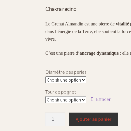
de
Chakra racine
prix :
€24,30
Le Grenat Almandin est une pierre de
vitalité
à
dans l’énergie de la Terre, elle soutient la for
vivre.
€29,70
C’est une pierre d’
ancrage dynamique
: elle 
Diamètre des perles
Tour de poignet
Effacer
quantité
Ajouter au panier
de
Bracelet