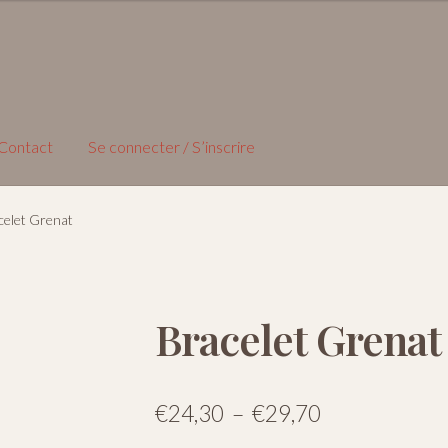
Contact
Se connecter / S’inscrire
celet Grenat
Bracelet Grenat
Plage
€
24,30
–
€
29,70